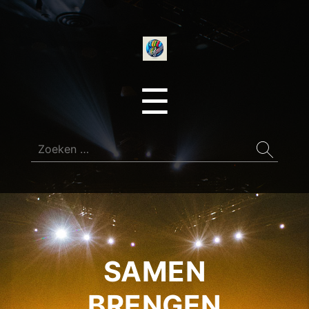
onedirectionfan
Menu
☰
Zoeken
naar:
SAMEN
BRENGEN