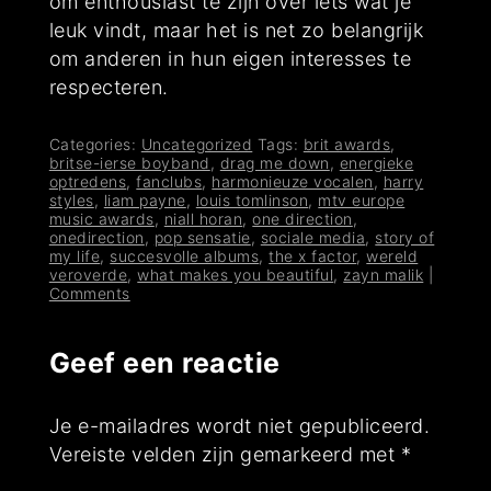
om enthousiast te zijn over iets wat je
leuk vindt, maar het is net zo belangrijk
om anderen in hun eigen interesses te
respecteren.
Categories:
Uncategorized
Tags:
brit awards
,
britse-ierse boyband
,
drag me down
,
energieke
optredens
,
fanclubs
,
harmonieuze vocalen
,
harry
styles
,
liam payne
,
louis tomlinson
,
mtv europe
music awards
,
niall horan
,
one direction
,
onedirection
,
pop sensatie
,
sociale media
,
story of
my life
,
succesvolle albums
,
the x factor
,
wereld
veroverde
,
what makes you beautiful
,
zayn malik
|
Comments
Geef een reactie
Je e-mailadres wordt niet gepubliceerd.
Vereiste velden zijn gemarkeerd met
*