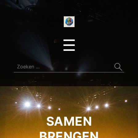
onedirectionfan
Menu
☰
Zoeken
naar:
SAMEN
BRENGEN