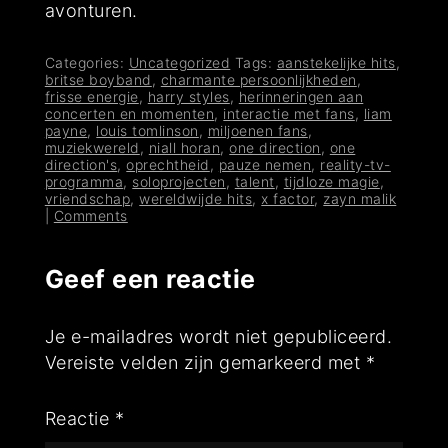
avonturen.
Categories:
Uncategorized
Tags:
aanstekelijke hits
,
britse boyband
,
charmante persoonlijkheden
,
frisse energie
,
harry styles
,
herinneringen aan
concerten en momenten
,
interactie met fans
,
liam
payne
,
louis tomlinson
,
miljoenen fans
,
muziekwereld
,
niall horan
,
one direction
,
one
direction's
,
oprechtheid
,
pauze nemen
,
reality-tv-
programma
,
soloprojecten
,
talent
,
tijdloze magie
,
vriendschap
,
wereldwijde hits
,
x factor
,
zayn malik
|
Comments
Geef een reactie
Je e-mailadres wordt niet gepubliceerd.
Vereiste velden zijn gemarkeerd met
*
Reactie
*