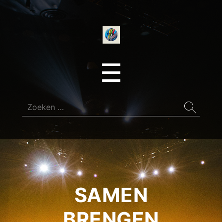
onedirectionfan
Menu
☰
Zoeken
naar:
SAMEN
BRENGEN