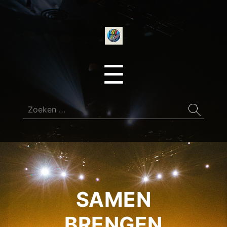
onedirectionfan
Menu
☰
Zoeken
naar:
SAMEN
BRENGEN