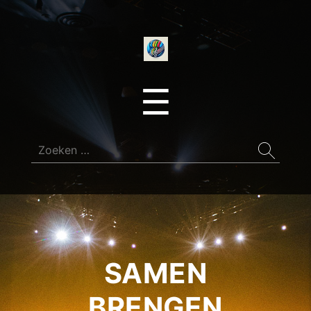
onedirectionfan
Menu
☰
Zoeken
naar:
SAMEN
BRENGEN