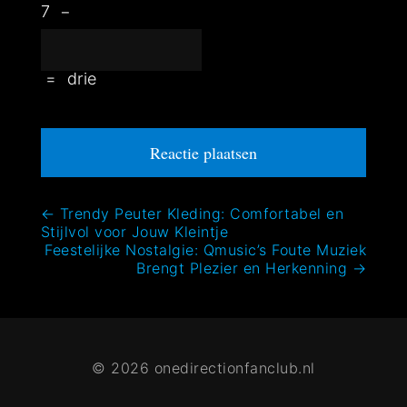
7
−
=
drie
Bericht
←
Trendy Peuter Kleding: Comfortabel en
Stijlvol voor Jouw Kleintje
navigatie
Feestelijke Nostalgie: Qmusic’s Foute Muziek
Brengt Plezier en Herkenning
→
© 2026 onedirectionfanclub.nl