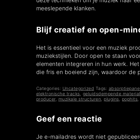
deze technieken om je muziek naar een
meeslepende klanken.
Blijf creatief en open-min
Het is essentieel voor een muziek prod
muziekstijlen. Door open te staan vo
elementen integreren in hun werk. Het
die fris en boeiend zijn, waardoor de
Categories:
Uncategorized
Tags:
absorptiepane
elektronische tracks
,
geluidsdempende materia
producer
,
muzikale structuren
,
plugins
,
pophits
Geef een reactie
Je e-mailadres wordt niet gepubliceer