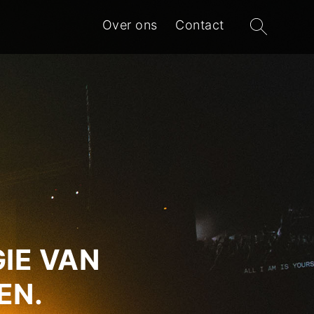
Zoeken
Over ons
Contact
naar:
IE VAN
EN.