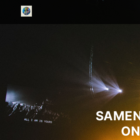
onedirectionfanclub.nl
SAMEN
ON