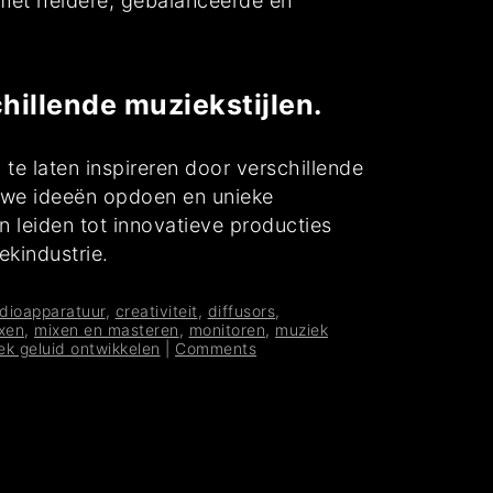
 met heldere, gebalanceerde en
chillende muziekstijlen.
te laten inspireren door verschillende
euwe ideeën opdoen en unieke
n leiden tot innovatieve producties
ekindustrie.
dioapparatuur
,
creativiteit
,
diffusors
,
xen
,
mixen en masteren
,
monitoren
,
muziek
ek geluid ontwikkelen
|
Comments