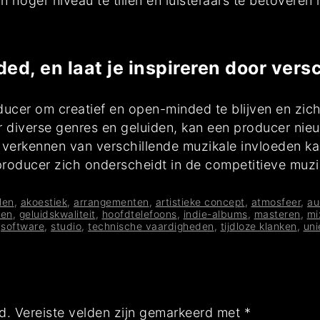
 hoger niveau te tillen en luisteraars te betoveren
ded, en laat je inspireren door vers
ucer om creatief en open-minded te blijven en zich 
or diverse genres en geluiden, kan een producer ni
 verkennen van verschillende muzikale invloeden ka
 producer zich onderscheidt in de competitieve muzi
len
,
akoestiek
,
arrangementen
,
artistieke concept
,
atmosfeer
,
au
len
,
geluidskwaliteit
,
hoofdtelefoons
,
indie-albums
,
masteren
,
mi
,
software
,
studio
,
technische vaardigheden
,
tijdloze klanken
,
uni
d.
Vereiste velden zijn gemarkeerd met
*