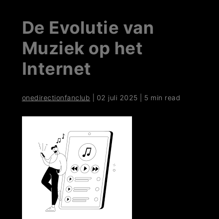
De Evolutie van
Muziek op het
Internet
onedirectionfanclub
|
02 juli 2025
|
5 min read