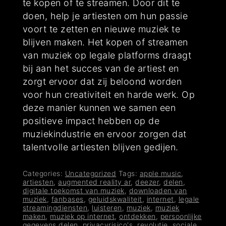
te kopen of te streamen. Door dit te
doen, help je artiesten om hun passie
voort te zetten en nieuwe muziek te
blijven maken. Het kopen of streamen
van muziek op legale platforms draagt
bij aan het succes van de artiest en
zorgt ervoor dat zij beloond worden
voor hun creativiteit en harde werk. Op
deze manier kunnen we samen een
positieve impact hebben op de
muziekindustrie en ervoor zorgen dat
talentvolle artiesten blijven gedijen.
Categories:
Uncategorized
Tags:
apple music
,
artiesten
,
augmented reality ar
,
deezer
,
delen
,
digitale toekomst van muziek
,
downloaden van
muziek
,
fanbases
,
geluidskwaliteit
,
internet
,
legale
streamingdiensten
,
luisteren
,
muziek
,
muziek
maken
,
muziek op internet
,
ontdekken
,
persoonlijke
gegevens delen
,
privacyrisico's
,
revolutie
,
sociale