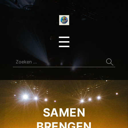
onedirectionfan
Menu
☰
Zoeken
naar:
SAMEN
BRENGEN