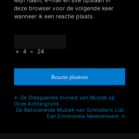
Mijn naam, e-mail en site opslaan in
deze browser voor de volgende keer
wanneer ik een reactie plaats.
×
4
=
24
Bericht
←
De Diepgaande Invloed van Muziek op
Onze Achtergrond
navigatie
De Betoverende Muziek van Schindler’s List:
Een Emotionele Meesterwerk
→