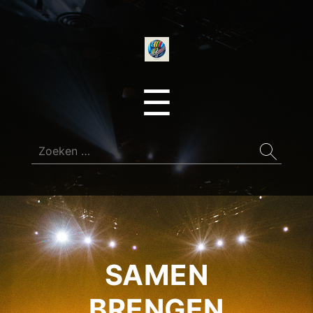
onedirectionfan
Menu
☰
Zoeken
naar:
SAMEN
BRENGEN