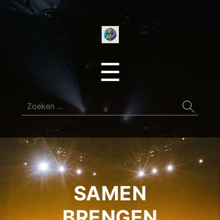
onedirectionfan
Menu
☰
Zoeken
naar:
SAMEN
BRENGEN