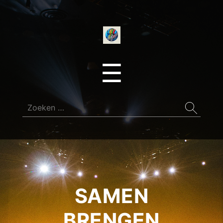
onedirectionfan
Menu
☰
Zoeken
naar:
SAMEN
BRENGEN