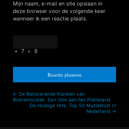
Mijn naam, e-mail en site opslaan in
deze browser voor de volgende keer
wanneer ik een reactie plaats.
+
7
=
9
Bericht
←
De Betoverende Klanken van
Boerenmuziek: Een Ode aan het Platteland
navigatie
De Huidige Hits: Top 50 Muzieklijst in
Nederland
→