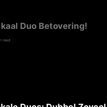
kaal Duo Betovering!
n read
kale Duos: Dubbel Zoveel 