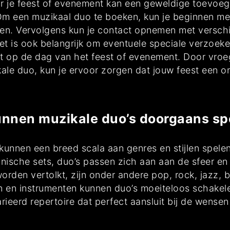
 je feest of evenement kan een geweldige toevoegi
Om een muzikaal duo te boeken, kun je beginnen met
reëren. Vervolgens kun je contact opnemen met versc
Het is ook belangrijk om eventuele speciale verzoeke
t op de dag van het feest of evenement. Door vroeg
e duo, kun je ervoor zorgen dat jouw feest een on
kunnen muzikale duo’s doorgaans sp
n kunnen een breed scala aan genres en stijlen spel
ische sets, duo’s passen zich aan aan de sfeer en 
rden vertolkt, zijn onder andere pop, rock, jazz, b
 en instrumenten kunnen duo’s moeiteloos schakelen
ieerd repertoire dat perfect aansluit bij de wensen