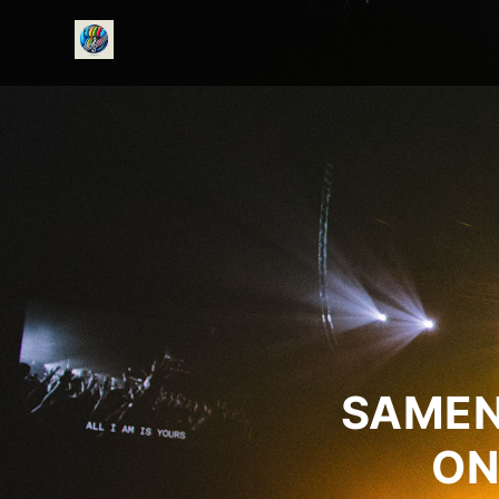
onedirectionfanclub.nl
SAMEN
ON