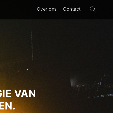
Zoeken
Over ons
Contact
naar:
IE VAN
EN.