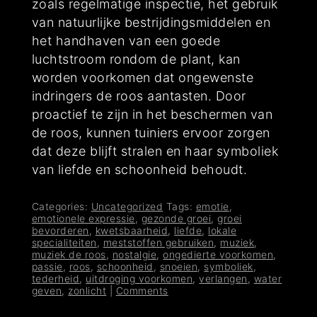
zoals regelmatige inspectie, het gebruik
van natuurlijke bestrijdingsmiddelen en
het handhaven van een goede
luchtstroom rondom de plant, kan
worden voorkomen dat ongewenste
indringers de roos aantasten. Door
proactief te zijn in het beschermen van
de roos, kunnen tuiniers ervoor zorgen
dat deze blijft stralen en haar symboliek
van liefde en schoonheid behoudt.
Categories:
Uncategorized
Tags:
emotie
,
emotionele expressie
,
gezonde groei
,
groei
bevorderen
,
kwetsbaarheid
,
liefde
,
lokale
specialiteiten
,
meststoffen gebruiken
,
muziek
,
muziek de roos
,
nostalgie
,
ongedierte voorkomen
,
passie
,
roos
,
schoonheid
,
snoeien
,
symboliek
,
tederheid
,
uitdroging voorkomen
,
verlangen
,
water
geven
,
zonlicht
|
Comments