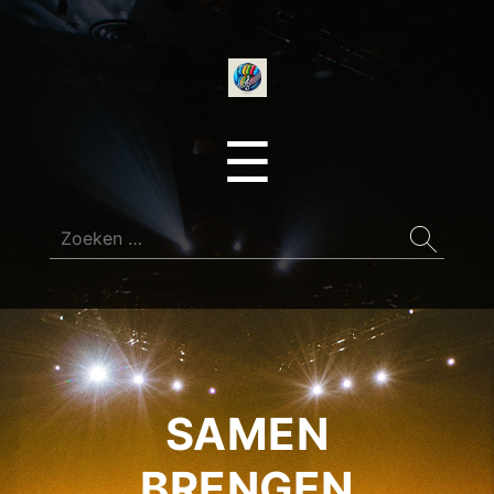
onedirectionfan
Menu
☰
Zoeken
naar:
SAMEN
BRENGEN