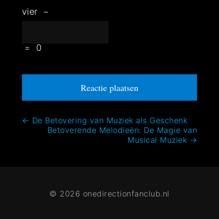
vier
−
=
0
Bericht
←
De Betovering van Muziek als Geschenk
Betoverende Melodieën: De Magie van
navigatie
Musical Muziek
→
© 2026 onedirectionfanclub.nl