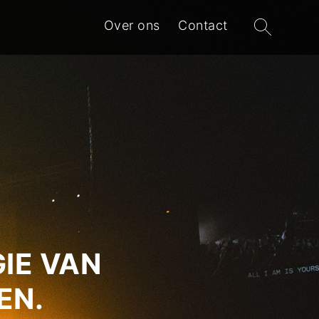
Zoeken
Over ons
Contact
naar:
IE VAN
EN.