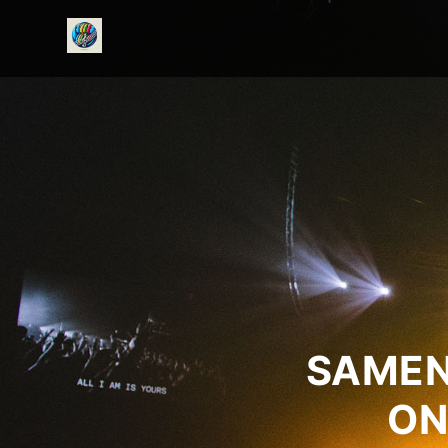
onedirectionfanclub.nl
SAMEN
ON