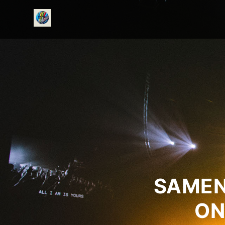
onedirectionfanclub.nl
SAMEN
ON