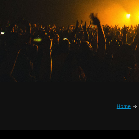
Home
→