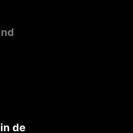
and
in de