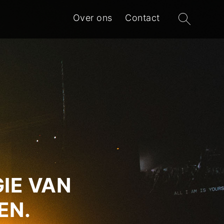
Zoeken
Over ons
Contact
naar:
IE VAN
EN.