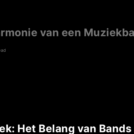
armonie van een Muziekb
ead
k: Het Belang van Bands 