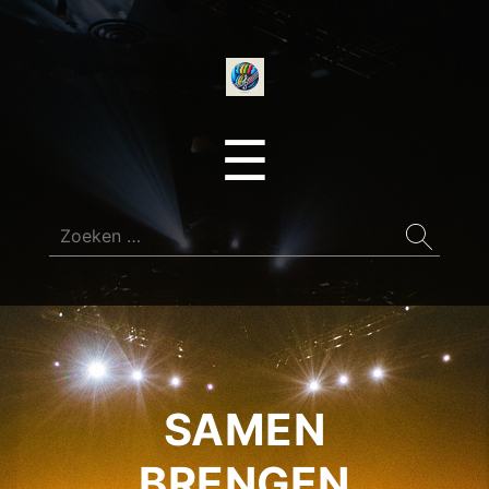
onedirectionfan
Menu
☰
Zoeken
naar:
SAMEN
BRENGEN