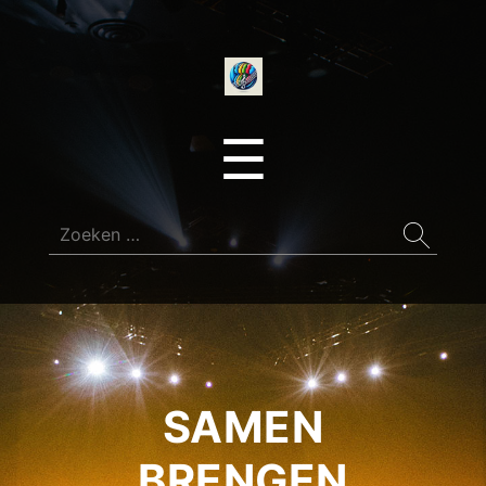
onedirectionfan
Menu
☰
Zoeken
naar:
SAMEN
BRENGEN