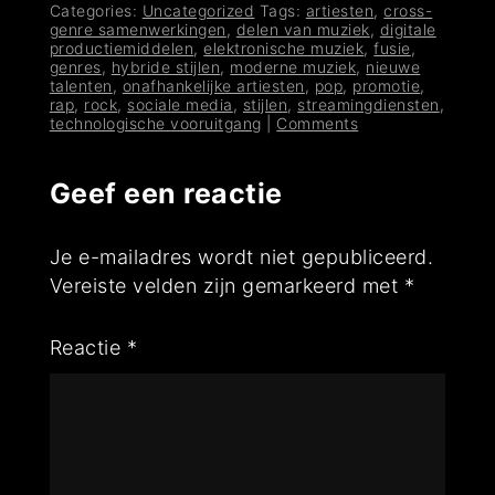
Categories:
Uncategorized
Tags:
artiesten
,
cross-
genre samenwerkingen
,
delen van muziek
,
digitale
productiemiddelen
,
elektronische muziek
,
fusie
,
genres
,
hybride stijlen
,
moderne muziek
,
nieuwe
talenten
,
onafhankelijke artiesten
,
pop
,
promotie
,
rap
,
rock
,
sociale media
,
stijlen
,
streamingdiensten
,
technologische vooruitgang
|
Comments
Geef een reactie
Je e-mailadres wordt niet gepubliceerd.
Vereiste velden zijn gemarkeerd met
*
Reactie
*