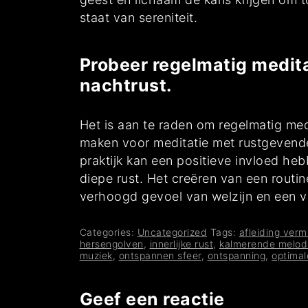
staat van sereniteit.
Probeer regelmatig medita
nachtrust.
Het is aan te raden om regelmatig medi
maken voor meditatie met rustgevende m
praktijk kan een positieve invloed h
diepe rust. Het creëren van een routin
verhoogd gevoel van welzijn en een ve
Categories:
Uncategorized
Tags:
afleiding verm
hersengolven
,
innerlijke rust
,
kalmerende melod
muziek
,
ontspannen sfeer
,
ontspanning
,
optimal
Geef een reactie