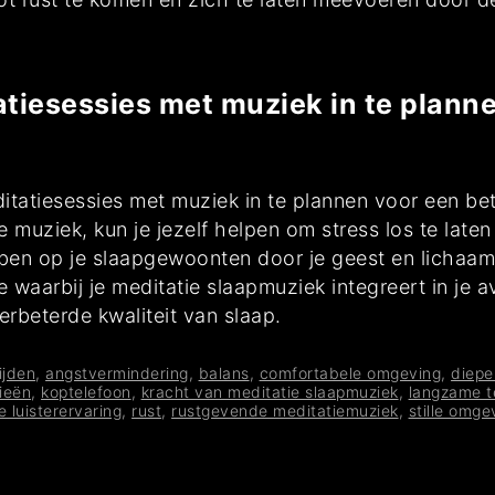
tiesessies met muziek in te plann
tatiesessies met muziek in te plannen voor een bete
uziek, kun je jezelf helpen om stress los te laten 
ebben op je slaapgewoonten door je geest en lichaa
e waarbij je meditatie slaapmuziek integreert in je 
rbeterde kwaliteit van slaap.
ijden
,
angstvermindering
,
balans
,
comfortabele omgeving
,
diepe
ieën
,
koptelefoon
,
kracht van meditatie slaapmuziek
,
langzame t
e luisterervaring
,
rust
,
rustgevende meditatiemuziek
,
stille omge