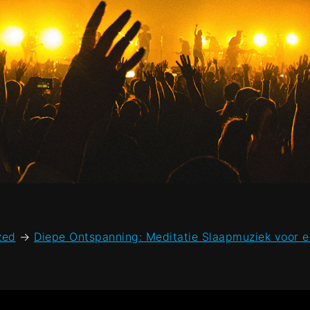
zed
→
Diepe Ontspanning: Meditatie Slaapmuziek voor e