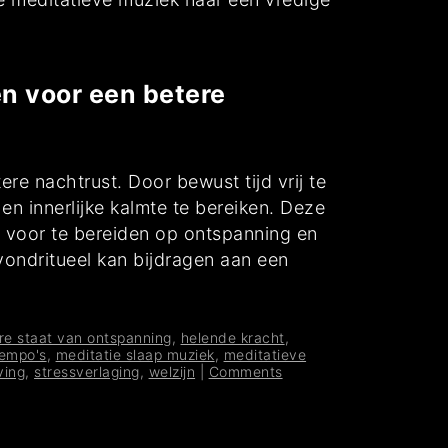
en voor een betere
re nachtrust. Door bewust tijd vrij te
en innerlijke kalmte te bereiken. Deze
m voor te bereiden op ontspanning en
avondritueel kan bijdragen aan een
re staat van ontspanning
,
helende kracht
,
empo's
,
meditatie slaap muziek
,
meditatieve
ving
,
stressverlaging
,
welzijn
|
Comments