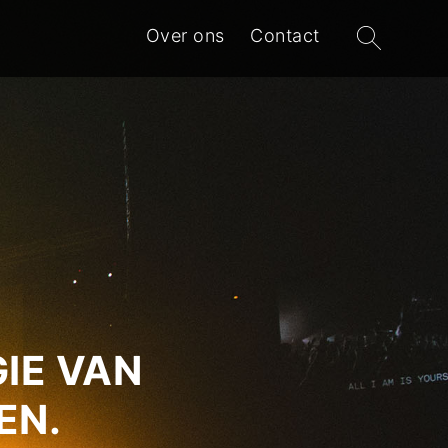
Zoeken
Over ons
Contact
naar:
IE VAN
EN.