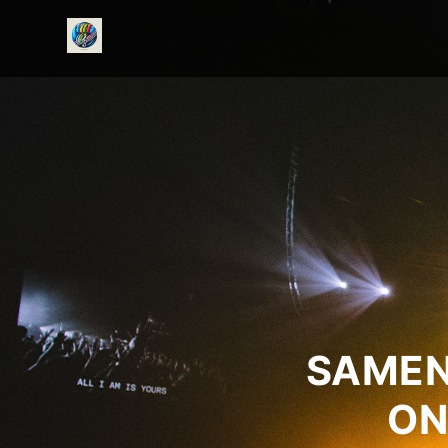
onedirectionfanclub.nl
SAMEN
ON