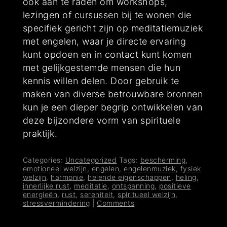
ook aan te raden om workshops,
lezingen of cursussen bij te wonen die
specifiek gericht zijn op meditatiemuziek
met engelen, waar je directe ervaring
kunt opdoen en in contact kunt komen
met gelijkgestemde mensen die hun
kennis willen delen. Door gebruik te
maken van diverse betrouwbare bronnen
kun je een dieper begrip ontwikkelen van
deze bijzondere vorm van spirituele
praktijk.
Categories:
Uncategorized
Tags:
bescherming
,
emotioneel welzijn
,
engelen
,
engelenmuziek
,
fysiek
welzijn
,
harmonie
,
helende eigenschappen
,
heling
,
innerlijke rust
,
meditatie
,
ontspanning
,
positieve
energieën
,
rust
,
sereniteit
,
spiritueel welzijn
,
stressvermindering
|
Comments