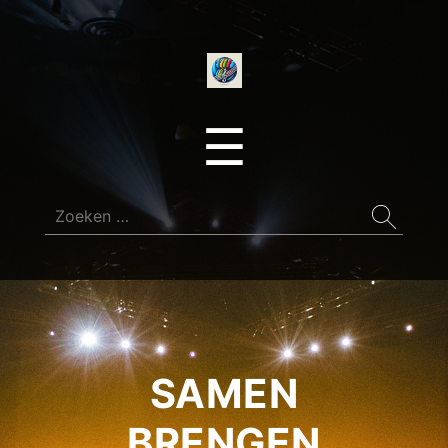
onedirectionfan
Menu
☰
Zoeken
naar:
SAMEN
BRENGEN