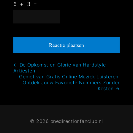
6
+
3
=
Bericht
←
De Opkomst en Glorie van Hardstyle
Artiesten
navigatie
Geniet van Gratis Online Muziek Luisteren:
Ontdek Jouw Favoriete Nummers Zonder
Kosten
→
© 2026 onedirectionfanclub.nl