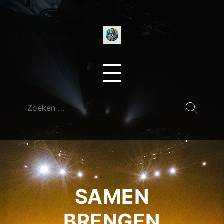
onedirectionfan
Menu
☰
Zoeken
naar:
SAMEN
BRENGEN