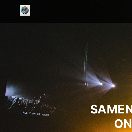
onedirectionfanclub.nl
SAMEN
ON