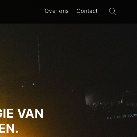
Zoeken
Over ons
Contact
naar:
IE VAN
EN.