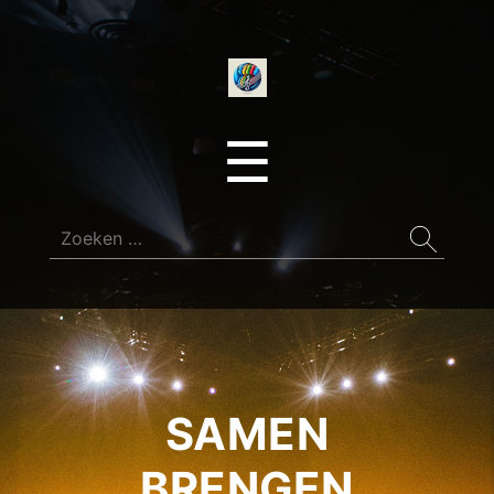
onedirectionfan
Menu
☰
Zoeken
naar:
SAMEN
BRENGEN