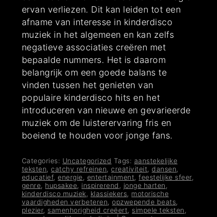
ervan verliezen. Dit kan leiden tot een
afname van interesse in kinderdisco
muziek in het algemeen en kan zelfs
negatieve associaties creëren met
bepaalde nummers. Het is daarom
belangrijk om een goede balans te
vinden tussen het genieten van
populaire kinderdisco hits en het
introduceren van nieuwe en gevarieerde
muziek om de luisterervaring fris en
boeiend te houden voor jonge fans.
Categories:
Uncategorized
Tags:
aanstekelijke
teksten
,
catchy refreinen
,
creativiteit
,
dansen
,
educatief
,
energie
,
entertainment
,
feestelijke sfeer
,
genre
,
hupsakee
,
inspirerend
,
jonge harten
,
kinderdisco muziek
,
klassiekers
,
motorische
vaardigheden verbeteren
,
opzwepende beats
,
plezier
,
samenhorigheid creëert
,
simpele teksten
,