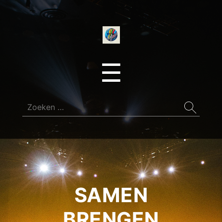
onedirectionfan
Menu
☰
Zoeken
naar:
SAMEN
BRENGEN