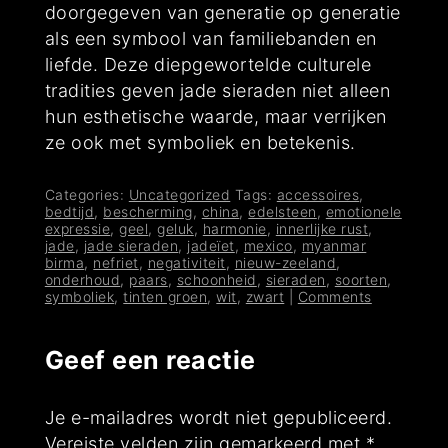
doorgegeven van generatie op generatie
als een symbool van familiebanden en
liefde. Deze diepgewortelde culturele
tradities geven jade sieraden niet alleen
hun esthetische waarde, maar verrijken
ze ook met symboliek en betekenis.
Categories:
Uncategorized
Tags:
accessoires
,
bedtijd
,
bescherming
,
china
,
edelsteen
,
emotionele
expressie
,
geel
,
geluk
,
harmonie
,
innerlijke rust
,
jade
,
jade sieraden
,
jadeïet
,
mexico
,
myanmar
birma
,
nefriet
,
negativiteit
,
nieuw-zeeland
,
onderhoud
,
paars
,
schoonheid
,
sieraden
,
soorten
,
symboliek
,
tinten groen
,
wit
,
zwart
|
Comments
Geef een reactie
Je e-mailadres wordt niet gepubliceerd.
Vereiste velden zijn gemarkeerd met
*