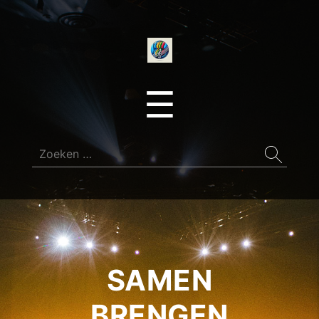
onedirectionfan
Menu
☰
Zoeken
naar:
SAMEN
BRENGEN