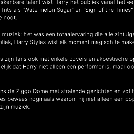
kenbare talent wist Harry het publiek vanaf het ee
ij hits als “Watermelon Sugar” en “Sign of the Times
e noot.
 muziek; het was een totaalervaring die alle zintu
ubliek, Harry Styles wist elk moment magisch te mak
s zijn fans ook met enkele covers en akoestische op
ijk dat Harry niet alleen een performer is, maar ook
fans de Ziggo Dome met stralende gezichten en vol 
yles bewees nogmaals waarom hij niet alleen een pop
zijn muziek.