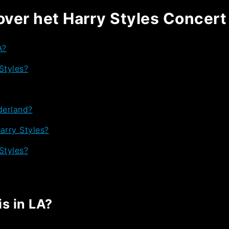
over het Harry Styles Concert
A?
Styles?
derland?
arry Styles?
Styles?
is in LA?