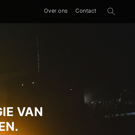
Zoeken
Over ons
Contact
naar:
IE VAN
EN.