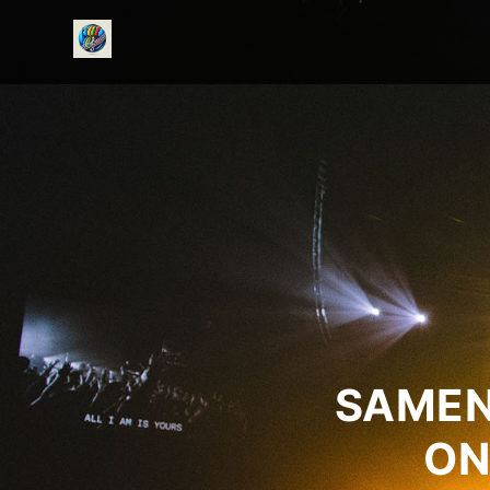
onedirectionfanclub.nl
SAMEN
ON