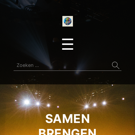
onedirectionfan
Menu
☰
Zoeken
naar:
SAMEN
BRENGEN