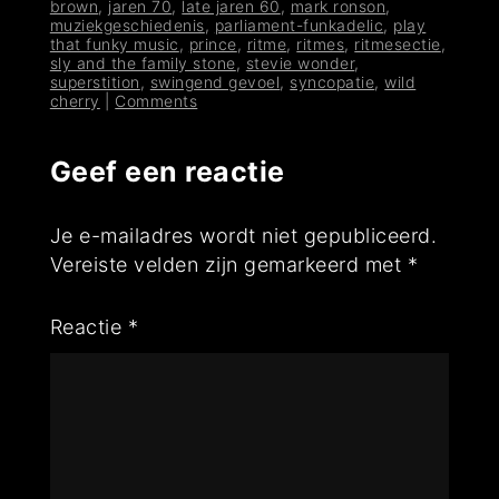
brown
,
jaren 70
,
late jaren 60
,
mark ronson
,
muziekgeschiedenis
,
parliament-funkadelic
,
play
that funky music
,
prince
,
ritme
,
ritmes
,
ritmesectie
,
sly and the family stone
,
stevie wonder
,
superstition
,
swingend gevoel
,
syncopatie
,
wild
cherry
|
Comments
Geef een reactie
Je e-mailadres wordt niet gepubliceerd.
Vereiste velden zijn gemarkeerd met
*
Reactie
*