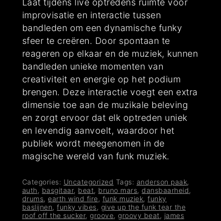
Laat tijdens live optredens ruimte voor
improvisatie en interactie tussen
bandleden om een dynamische funky
sfeer te creëren. Door spontaan te
reageren op elkaar en de muziek, kunnen
bandleden unieke momenten van
creativiteit en energie op het podium
brengen. Deze interactie voegt een extra
dimensie toe aan de muzikale beleving
en zorgt ervoor dat elk optreden uniek
en levendig aanvoelt, waardoor het
publiek wordt meegenomen in de
magische wereld van funk muziek.
Categories:
Uncategorized
Tags:
anderson paak
,
auth
,
basgitaar
,
beat
,
bruno mars
,
dansbaarheid
,
drums
,
earth wind fire
,
funk muziek
,
funky
baslijnen
,
funky vibes
,
give up the funk tear the
roof off the sucker
,
groove
,
groovy beat
,
james