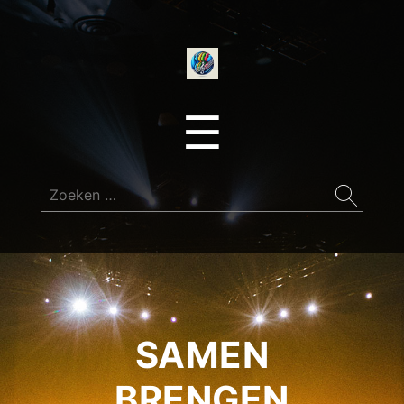
onedirectionfan
Menu
☰
Zoeken
naar:
SAMEN
BRENGEN