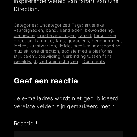
inspirerende wereld van fanart van One
Direction.
Categories:
Uncategorized
Tags:
artistieke
vaardigheden
,
band
,
bandleden
,
bewondering
,
connectie
,
creatieve uitingen
,
fanart
,
fanart one
direction
,
fanfictie
,
fans
,
gevoelens
,
herinneringen
,
idolen
,
kunstwerken
,
liefde
,
medium
,
merchandise
,
muziek
,
one direction
,
sociale media platforms
,
stijl
,
talent
,
toewijding
,
verbinding tussen fans
wereldwijd
,
verhalen schrijven
|
Comments
Geef een reactie
Je e-mailadres wordt niet gepubliceerd.
Vereiste velden zijn gemarkeerd met
*
Reactie
*