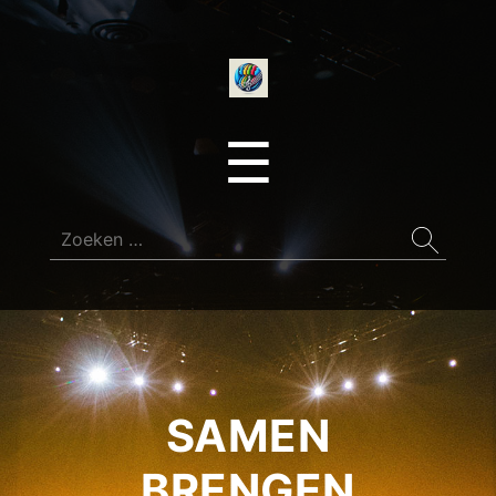
onedirectionfan
Menu
☰
Zoeken
naar:
SAMEN
BRENGEN