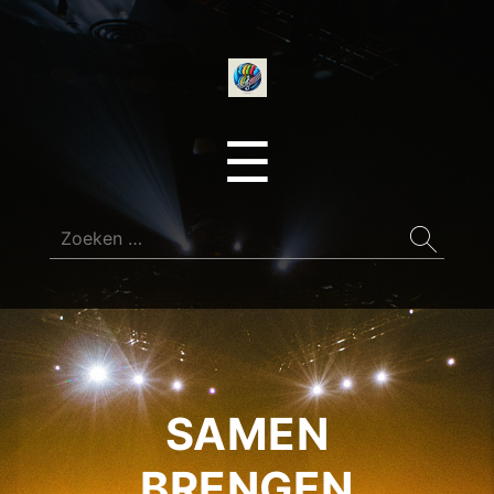
onedirectionfan
Menu
☰
Zoeken
naar:
SAMEN
BRENGEN