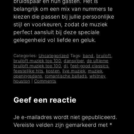
bruidspaar en hun gasten. Het is
belangrijk om een mix van nummers te
kiezen die passen bij jullie persoonlijke
stijl en voorkeuren, zodat de muziek
perfect aansluit bij deze speciale
gelegenheid vol liefde en geluk.
Categories:
Uncategorized
Tags:
band
,
bruiloft
,
bruiloft muziek top 100
,
dansvloer
,
de ultieme
bruiloft muziek top 100
,
dj
,
feel-good classics
,
feestelijke hits
,
kosten
,
live muziek
,
muziek
,
openingsdans
,
romantische ballads
,
whitney
houston
|
Comments
Geef een reactie
Je e-mailadres wordt niet gepubliceerd.
Vereiste velden zijn gemarkeerd met
*