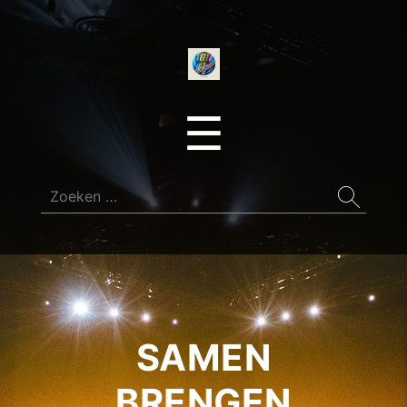
onedirectionfan
Menu
☰
Zoeken
naar:
SAMEN
BRENGEN