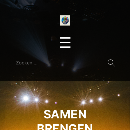
onedirectionfan
Menu
☰
Zoeken
naar:
SAMEN
BRENGEN