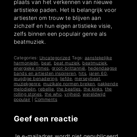
plaats van het verkennen van nieuwe
artistieke paden. Het is belangrijk voor
artiesten om trouw te blijven aan
zichzelf en hun eigen artistieke visie,
zelfs binnen een populair genre als
beatmuziek.
Categories:
Uncategorized
Tags:
aanstekelijke
harmonieën
,
beat
,
beat muziek
,
beatmuziek
,
energieke ritmes
,
groot-brittannië
,
hedendaagse
bands en artiesten inspireren
,
hits
,
jaren 60
,
jeugdige benadering
,
liefde
,
merseybeat
,
muziekgenre
,
muzikale normen breken
,
pakkende
melodieën
,
rebellie
,
the beatles
,
the kinks
,
the
rolling stones
,
the who
,
vrijheid
,
wereldwijd
populair
|
Comments
Geef een reactie
Je e-mailadres wordt niet gepubliceerd.