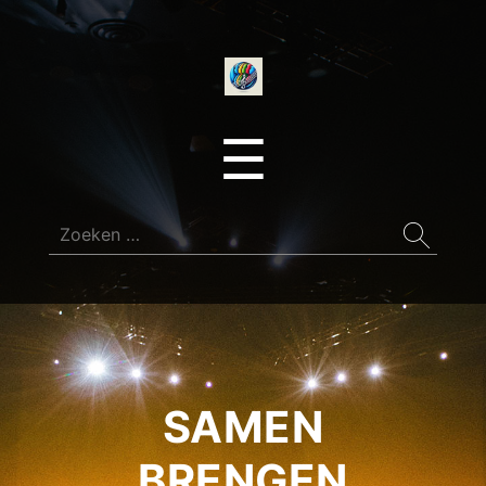
onedirectionfan
Menu
☰
Zoeken
naar:
SAMEN
BRENGEN