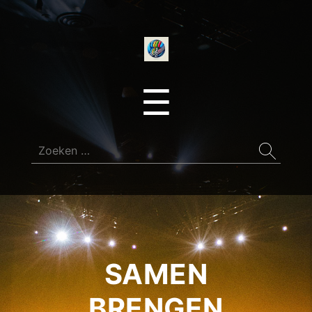
onedirectionfan
Menu
☰
Zoeken
naar:
SAMEN
BRENGEN