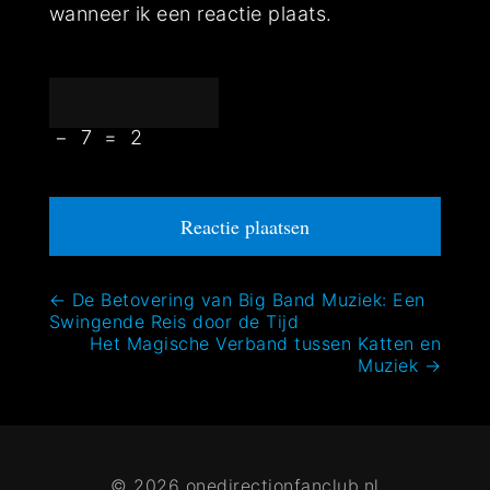
wanneer ik een reactie plaats.
−
7
=
2
Bericht
←
De Betovering van Big Band Muziek: Een
Swingende Reis door de Tijd
navigatie
Het Magische Verband tussen Katten en
Muziek
→
© 2026 onedirectionfanclub.nl