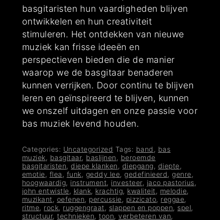
basgitaristen hun vaardigheden blijven
ontwikkelen en hun creativiteit
stimuleren. Het ontdekken van nieuwe
muziek kan frisse ideeën en
perspectieven bieden die de manier
waarop we de basgitaar benaderen
kunnen verrijken. Door continu te blijven
leren en geïnspireerd te blijven, kunnen
we onszelf uitdagen en onze passie voor
bas muziek levend houden.
Categories:
Uncategorized
Tags:
band
,
bas
muziek
,
basgitaar
,
baslijnen
,
beroemde
basgitaristen
,
diepe klanken
,
diepgang
,
diepte
,
emotie
,
flea
,
funk
,
geddy lee
,
gedefinieerd
,
genre
,
hoogwaardig
,
instrument
,
investeer
,
jaco pastorius
,
john entwistle
,
klank
,
krachtig
,
kwaliteit
,
melodie
,
muzikant
,
oefenen
,
percussie
,
pizzicato
,
reggae
,
ritme
,
rock
,
ruggengraat
,
slappen en poppen
,
spel
,
structuur
,
technieken
,
toon
,
verbeteren van
,