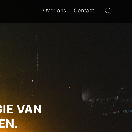
Zoeken
Over ons
Contact
naar:
IE VAN
EN.