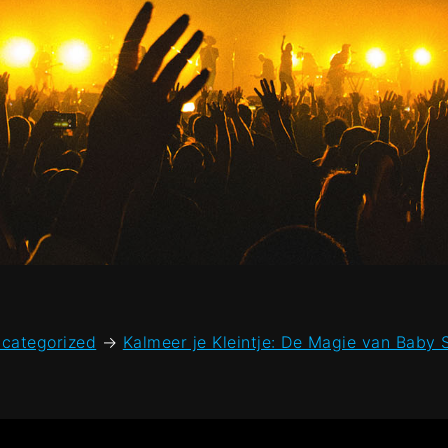
categorized
→
Kalmeer je Kleintje: De Magie van Baby