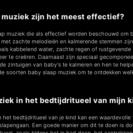
muziek zijn het meest effectief?
laap muziek die als effectief worden beschouwd om 
jes met zachte melodieën en kalmerende stemmen zi
oals kabbelend water, zachte regen of rustgevende
eer te creëren. Daarnaast zijn speciaal gecompone
zintuigen van baby’s te kalmeren en hen te helpen i
de soorten baby slaap muziek om te ontdekken welke
iek in het bedtijdritueel van mijn
et bedtijdritueel van je kind kan een waardevolle 
slapengaan. Een goede manier om dit te doen is doo
tueel, zoals tijdens het in bad doen, het aantrekke