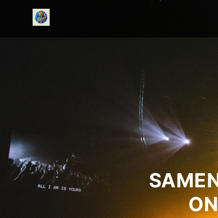
onedirectionfanclub.nl
SAMEN
ON