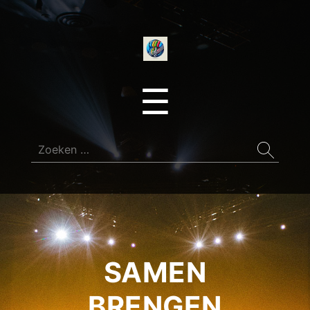
onedirectionfan
Menu
☰
Zoeken
naar:
SAMEN
BRENGEN