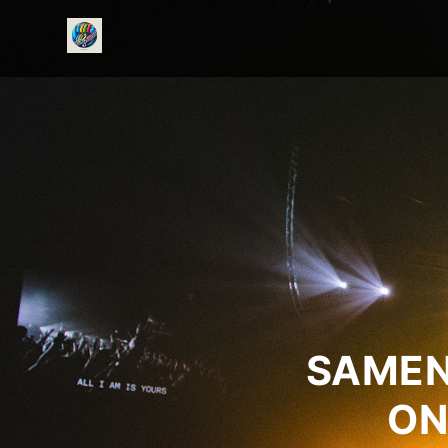
onedirectionfanclub.nl
SAMEN
ON