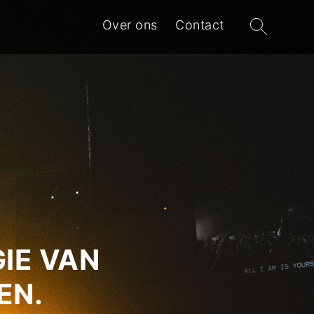
Zoeken
Over ons
Contact
naar:
IE VAN
EN.