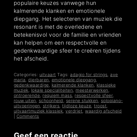
populaire keuzes vanwege hun
kalmerende klanken en emotionele
diepgang. Het selecteren van muziek die
resonant is met de overledene en
betekenisvol voor de familie en vrienden
kan helpen om een respectvolle en
gedenkwaardige sfeer te creëren tijdens
het afscheid.
Categories:
uitvaart
Tags:
adagio for strings
,
ave
maria
,
dierbaren
,
emotionele diepgang
,
gedenkwaardige
,
kalmerende klanken
,
klassieke
muziek
,
lokale specialiteiten
,
meesterwerken
,
ontroerende
,
requiem mass
,
respectvolle sfeer
,
rouw uiten
,
schoonheid
,
serene stukken
,
solopiano-
uitvoeringen
,
strijkers
,
tijdloze keuze
,
troost
,
uitvaartmuziek klassiek
,
verdriet
,
waardig afscheid
|
Comments
Geef een reactie