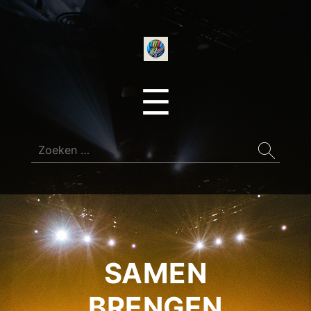
onedirectionfan
Menu
☰
Zoeken
naar:
SAMEN
BRENGEN