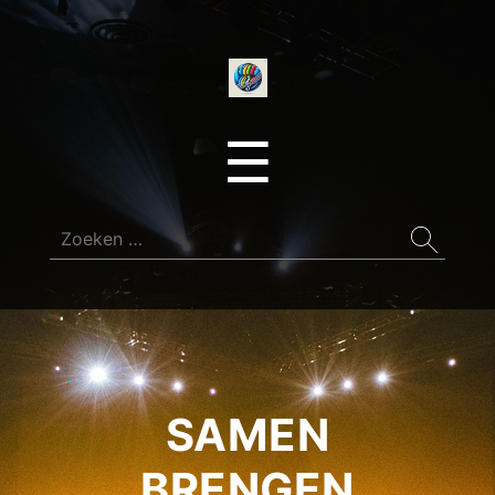
onedirectionfan
Menu
☰
Zoeken
naar:
SAMEN
BRENGEN