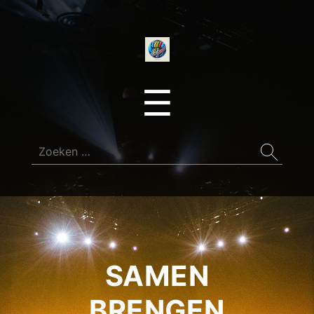
onedirectionfan
Menu
☰
Zoeken
naar:
SAMEN
BRENGEN