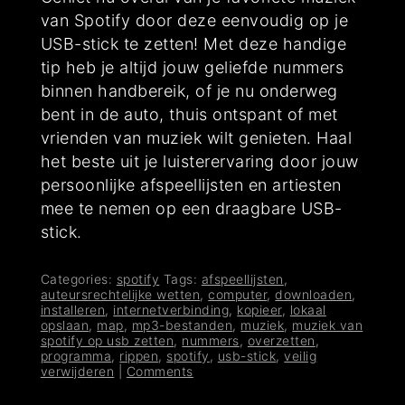
van Spotify door deze eenvoudig op je
USB-stick te zetten! Met deze handige
tip heb je altijd jouw geliefde nummers
binnen handbereik, of je nu onderweg
bent in de auto, thuis ontspant of met
vrienden van muziek wilt genieten. Haal
het beste uit je luisterervaring door jouw
persoonlijke afspeellijsten en artiesten
mee te nemen op een draagbare USB-
stick.
Categories:
spotify
Tags:
afspeellijsten
,
auteursrechtelijke wetten
,
computer
,
downloaden
,
installeren
,
internetverbinding
,
kopieer
,
lokaal
opslaan
,
map
,
mp3-bestanden
,
muziek
,
muziek van
spotify op usb zetten
,
nummers
,
overzetten
,
programma
,
rippen
,
spotify
,
usb-stick
,
veilig
verwijderen
|
Comments