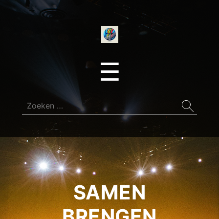
onedirectionfan
Menu
☰
Zoeken
naar:
SAMEN
BRENGEN