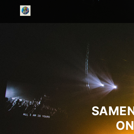
onedirectionfanclub.nl
SAMEN
ON