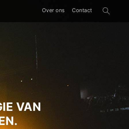
Zoeken
Over ons
Contact
naar:
IE VAN
EN.