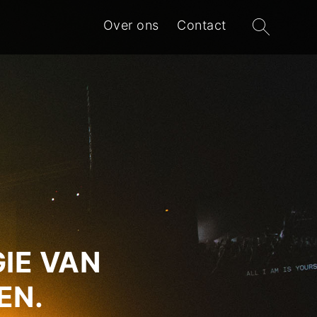
Zoeken
Over ons
Contact
naar:
IE VAN
EN.