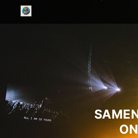
onedirectionfanclub.nl
SAMEN
ON