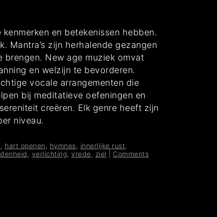
eke kenmerken en betekenissen hebben.
k. Mantra’s zijn herhalende gezangen
s te brengen. New age muziek omvat
nning en welzijn te bevorderen.
krachtige vocale arrangementen die
lpen bij meditatieve oefeningen en
reniteit creëren. Elk genre heeft zijn
per niveau.
n
,
hart openen
,
hymnes
,
innerlijke rust
,
denheid
,
verlichting
,
vrede
,
ziel
|
Comments