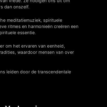
van vrede. Ze nodigen ons uit om
rs dan onszelf.
he meditatiemuziek, spirituele
eve ritmes en harmonieën creëren een
irituele essentie.
rder om het ervaren van eenheid,
 tradities, waardoor mensen van over
ons leiden door de transcendentale