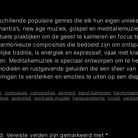
erschillende populaire genres die elk hun eigen uni
antra’s, new age muziek, gospel en meditatiemuzie
rituele praktijken om de geest te kalmeren en focu
armonieuze composities die bedoeld zijn om ontspa
ijke traditie, is energiek en expressief, vaak met 
en. Meditatiemuziek is speciaal ontworpen om te he
lodieën en rustgevende geluiden die een sfeer van se
ringen te versterken en emoties te uiten op een die
n
,
compassie
,
composities
,
eenheid
,
geest kalmeren
,
harmonieë
tmes
,
sereniteit
,
spirituele muziek
,
transcendentie
,
troost
,
verbon
d.
Vereiste velden zijn gemarkeerd met
*