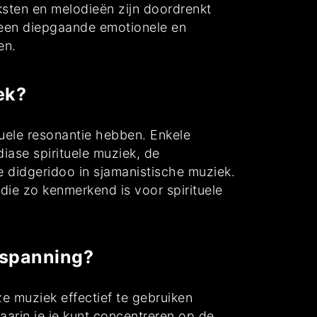
ksten en melodieën zijn doordrenkt
r een diepgaande emotionele en
en.
ek?
tuele resonantie hebben. Enkele
diase spirituele muziek, de
e didgeridoo in sjamanistische muziek.
die zo kenmerkend is voor spirituele
tspanning?
e muziek effectief te gebruiken
aarin je je kunt concentreren op de