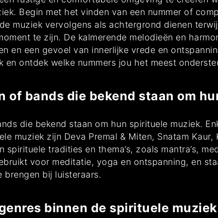
ek. Begin met het vinden van een nummer of compo
t de muziek vervolgens als achtergrond dienen terwij
 moment te zijn. De kalmerende melodieën en harmon
ren en een gevoel van innerlijke vrede en ontspanni
ek en ontdek welke nummers jou het meest ondersteu
ten of bands die bekend staan om hu
 bands die bekend staan om hun spirituele muziek. En
ele muziek zijn Deva Premal & Miten, Snatam Kaur, 
n spirituele tradities en thema’s, zoals mantra’s, m
bruikt voor meditatie, yoga en ontspanning, en 
brengen bij luisteraars.
 genres binnen de spirituele muziek