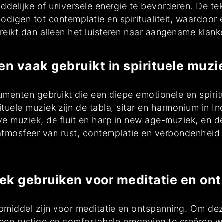
ddelijke of universele energie te bevorderen. De te
tnodigen tot contemplatie en spiritualiteit, waardoo
r reikt dan alleen het luisteren naar aangename klank
n vaak gebruikt in spirituele muzi
rumenten gebruikt die een diepe emotionele en spiri
uele muziek zijn de tabla, sitar en harmonium in In
eve muziek, de fluit en harp in new age-muziek, en d
tmosfeer van rust, contemplatie en verbondenheid 
iek gebruiken voor meditatie en on
lpmiddel zijn voor meditatie en ontspanning. Om dez
m een rustige en comfortabele omgeving te creëren w