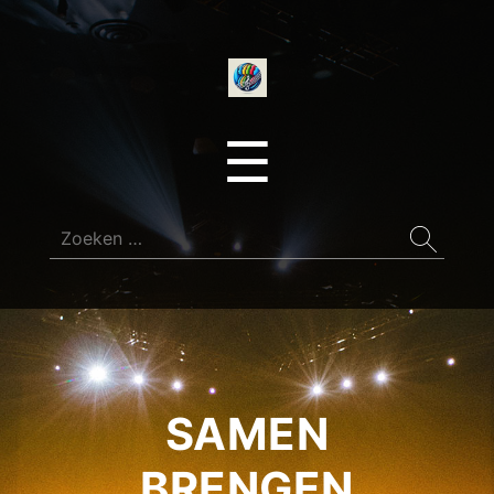
onedirectionfan
Menu
☰
Zoeken
naar:
SAMEN
BRENGEN