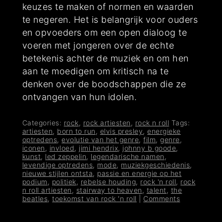
keuzes te maken of normen en waarden
te negeren. Het is belangrijk voor ouders
en opvoeders om een open dialoog te
voeren met jongeren over de echte
betekenis achter de muziek en om hen
aan te moedigen om kritisch na te
denken over de boodschappen die ze
ontvangen van hun idolen.
Categories:
rock
,
rock artiesten
,
rock n roll
Tags:
artiesten
,
born to run
,
elvis presley
,
energieke
optredens
,
evolutie van het genre
,
film
,
genre
,
iconen
,
invloed
,
jimi hendrix
,
johnny b goode
,
kunst
,
led zeppelin
,
legendarische namen
,
levendige optredens
,
mode
,
muziekgeschiedenis
,
nieuwe stijlen ontsta
,
passie en energie op het
podium
,
politiek
,
rebelse houding
,
rock 'n roll
,
rock
n roll artiesten
,
stairway to heaven
,
talent
,
the
beatles
,
toekomst van rock 'n roll
|
Comments