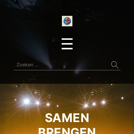
onedirectionfan
Menu
☰
Zoeken
naar:
SAMEN
BRENGEN