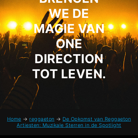
WE DE
MAGIE VAN
ONE
DIRECTION
TOT LEVEN.
Home
→
reggaeton
→
De Opkomst van Reggaeton
Artiesten: Muzikale Sterren in de Spotlight