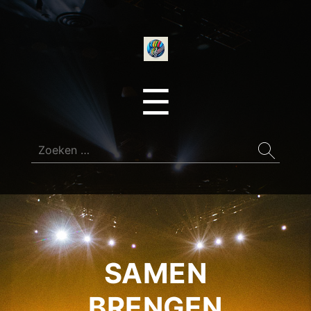
onedirectionfan
Menu
☰
Zoeken
naar:
SAMEN
BRENGEN