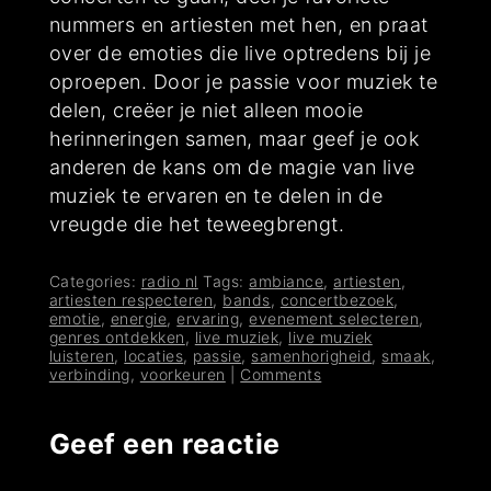
nummers en artiesten met hen, en praat
over de emoties die live optredens bij je
oproepen. Door je passie voor muziek te
delen, creëer je niet alleen mooie
herinneringen samen, maar geef je ook
anderen de kans om de magie van live
muziek te ervaren en te delen in de
vreugde die het teweegbrengt.
Categories:
radio nl
Tags:
ambiance
,
artiesten
,
artiesten respecteren
,
bands
,
concertbezoek
,
emotie
,
energie
,
ervaring
,
evenement selecteren
,
genres ontdekken
,
live muziek
,
live muziek
luisteren
,
locaties
,
passie
,
samenhorigheid
,
smaak
,
verbinding
,
voorkeuren
|
Comments
Geef een reactie