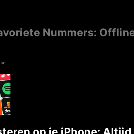
avoriete Nummers: Offlin
ead
steren op je iPhone: Altij