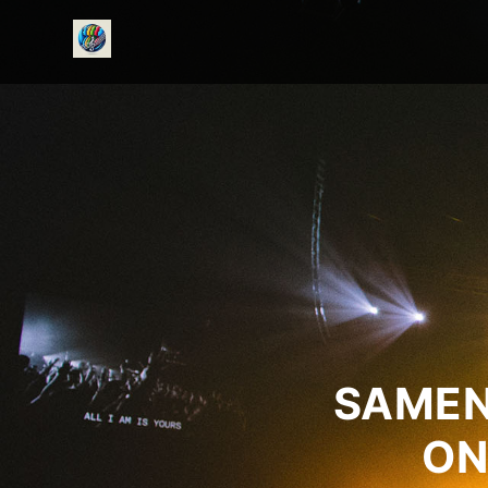
onedirectionfanclub.nl
SAMEN
ON