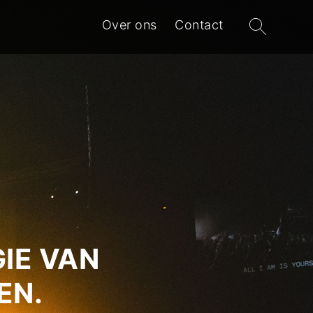
Zoeken
Over ons
Contact
naar:
IE VAN
EN.