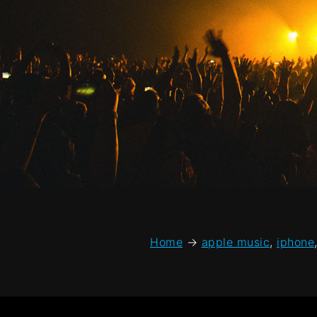
Home
→
apple music
,
iphone