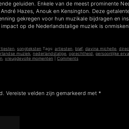
dende geluiden. Enkele van de meest prominente Ned
, André Hazes, Anouk en Kensington. Deze getalent
kenning gekregen voor hun muzikale bijdragen en in
Hun impact op de Nederlandstalige muziek is onmisk
rtiesten
,
songteksten
Tags:
artiesten
,
bløf
,
davina michelle
,
dire
rlandse muziek
,
nederlandstalige
,
oprechtheid
,
persoonlijke erv
en
,
vreugdevolle momenten
|
Comments
d.
Vereiste velden zijn gemarkeerd met
*