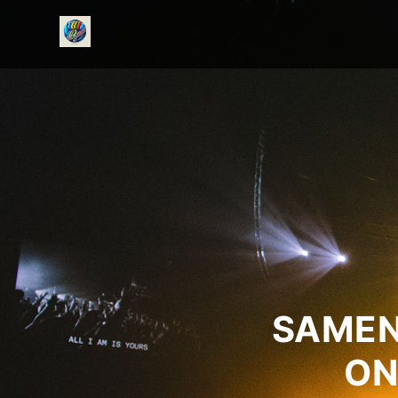
onedirectionfanclub.nl
SAMEN
ON