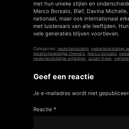
met hun unieke stijlen en onderschei
Marco Borsato, Bløf, Davina Michelle
nationaal, maar ook internationaal er
met luisteraars van alle leeftijden. 
vele generaties blijven voortleven.
Categories:
nederlandstalig
,
nederlandstalige a
maatschappelijke thema's
,
marco borsato
,
nede
nederlandstalige artiesten
,
suzan freek
,
verhal
Geef een reactie
Je e-mailadres wordt niet gepubliceer
Reactie
*