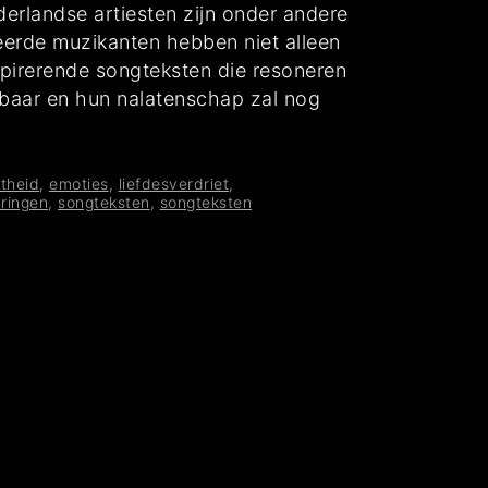
erlandse artiesten zijn onder andere
eerde muzikanten hebben niet alleen
spirerende songteksten die resoneren
enbaar en hun nalatenschap zal nog
ctheid
,
emoties
,
liefdesverdriet
,
aringen
,
songteksten
,
songteksten