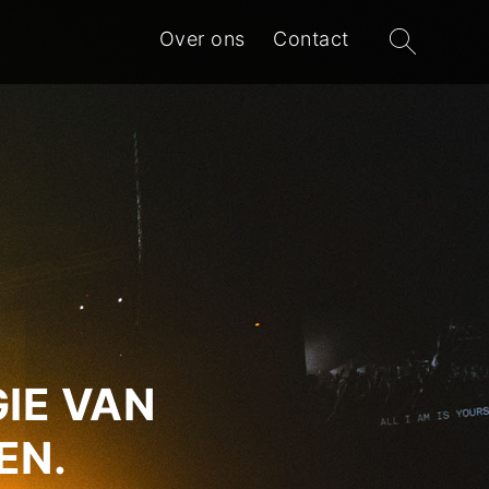
Zoeken
Over ons
Contact
naar:
IE VAN
EN.