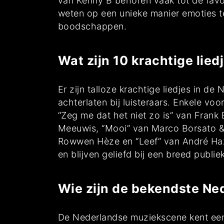
van Kenny B behoren vaak tot de favo
weten op een unieke manier emoties t
boodschappen.
Wat zijn 10 krachtige lied
Er zijn talloze krachtige liedjes in d
achterlaten bij luisteraars. Enkele vo
“Zeg me dat het niet zo is” van Frank 
Meeuwis, “Mooi” van Marco Borsato & D
Rowwen Hèze en “Leef” van André Haz
en blijven geliefd bij een breed publiek
Wie zijn de bekendste Ne
De Nederlandse muziekscene kent een 