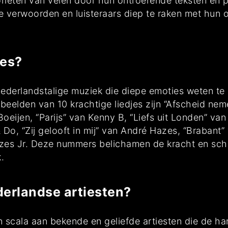
rieten van velen door hun ontroerende teksten en
e verwoorden en luisteraars diep te raken met hun
jes?
e Nederlandstalige muziek die diepe emoties weten te
orbeelden van 10 krachtige liedjes zijn “Afscheid ne
Boeijen, “Parijs” van Kenny B, “Liefs uit Londen” van
o, “Zij gelooft in mij” van André Hazes, “Brabant”
es Jr. Deze nummers belichamen de kracht en sch
.
derlandse artiesten?
scala aan bekende en geliefde artiesten die de ha