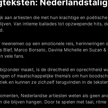
teksten: Nederlandstalig
jk aan artiesten die met hun krachtige en poëtisch
lijven. Van intieme ballades tot opzwepende hits, de 
d.
 meenemen op een emotionele reis, herinneringen op
als Bløf, Marco Borsato, Davina Michelle en Suzan &
n vele fans.
bijzonder maakt, is de directheid en oprechtheid 
aringen of maatschappelijke thema’s om hun boodsc
iek en kunnen ze zichzelf terugvinden in de tekste
 momenten, Nederlandse artiesten weten als geen an
 die blijven hangen. Door te spelen met taal, ritme