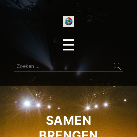
onedirectionfan
Menu
☰
Zoeken
naar:
SAMEN
BRENGEN