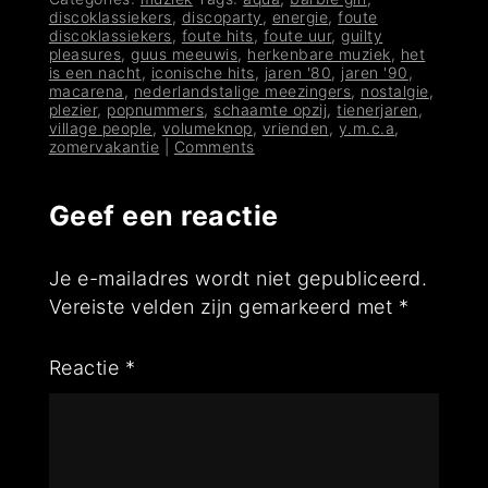
discoklassiekers
,
discoparty
,
energie
,
foute
discoklassiekers
,
foute hits
,
foute uur
,
guilty
pleasures
,
guus meeuwis
,
herkenbare muziek
,
het
is een nacht
,
iconische hits
,
jaren '80
,
jaren '90
,
macarena
,
nederlandstalige meezingers
,
nostalgie
,
plezier
,
popnummers
,
schaamte opzij
,
tienerjaren
,
village people
,
volumeknop
,
vrienden
,
y.m.c.a
,
zomervakantie
|
Comments
Geef een reactie
Je e-mailadres wordt niet gepubliceerd.
Vereiste velden zijn gemarkeerd met
*
Reactie
*