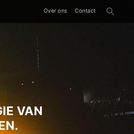
Zoeken
Over ons
Contact
naar:
IE VAN
EN.