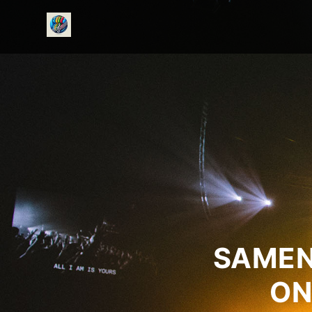
onedirectionfanclub.nl
SAMEN
ON