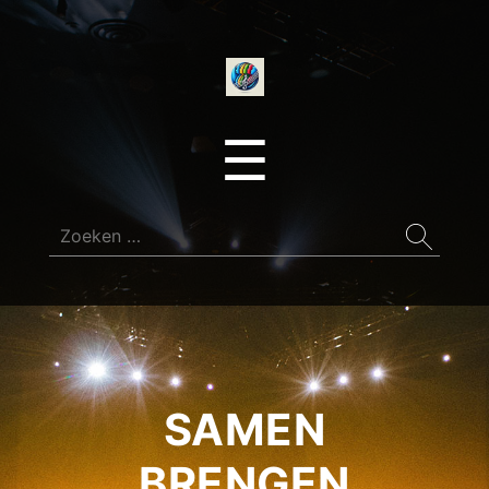
onedirectionfan
Menu
☰
Zoeken
naar:
SAMEN
BRENGEN