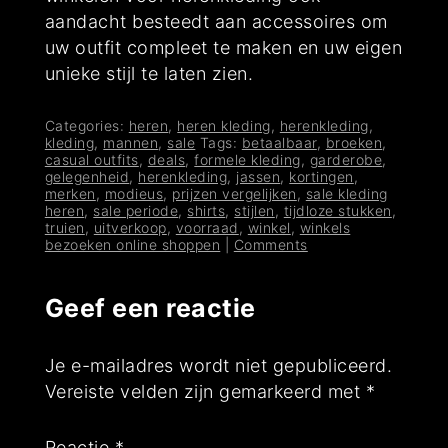
aandacht besteedt aan accessoires om
uw outfit compleet te maken en uw eigen
unieke stijl te laten zien.
Categories:
heren
,
heren kleding
,
herenkleding
,
kleding
,
mannen
,
sale
Tags:
betaalbaar
,
broeken
,
casual outfits
,
deals
,
formele kleding
,
garderobe
,
gelegenheid
,
herenkleding
,
jassen
,
kortingen
,
merken
,
modieus
,
prijzen vergelijken
,
sale kleding
heren
,
sale periode
,
shirts
,
stijlen
,
tijdloze stukken
,
truien
,
uitverkoop
,
voorraad
,
winkel
,
winkels
bezoeken online shoppen
|
Comments
Geef een reactie
Je e-mailadres wordt niet gepubliceerd.
Vereiste velden zijn gemarkeerd met
*
Reactie
*