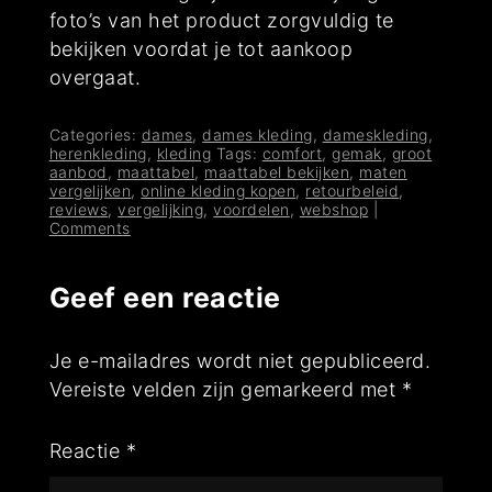
foto’s van het product zorgvuldig te
bekijken voordat je tot aankoop
overgaat.
Categories:
dames
,
dames kleding
,
dameskleding
,
herenkleding
,
kleding
Tags:
comfort
,
gemak
,
groot
aanbod
,
maattabel
,
maattabel bekijken
,
maten
vergelijken
,
online kleding kopen
,
retourbeleid
,
reviews
,
vergelijking
,
voordelen
,
webshop
|
Comments
Geef een reactie
Je e-mailadres wordt niet gepubliceerd.
Vereiste velden zijn gemarkeerd met
*
Reactie
*