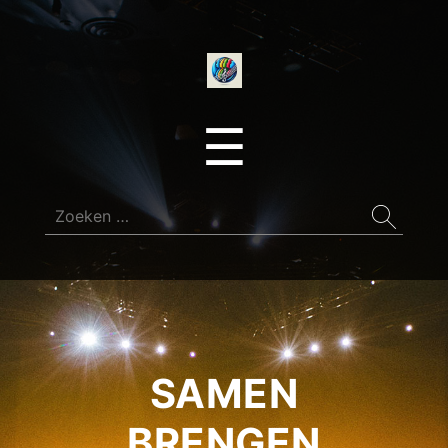
onedirectionfan
Menu
☰
Zoeken
naar:
SAMEN
BRENGEN